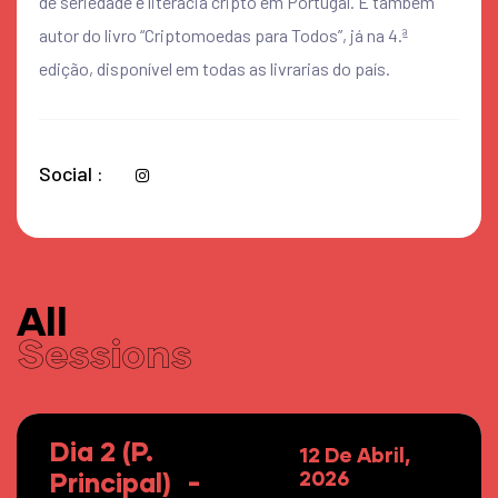
de seriedade e literacia cripto em Portugal. É também
autor do livro “Criptomoedas para Todos”, já na 4.ª
edição, disponível em todas as livrarias do país.
Social
All
Sessions
Dia 2 (P.
12 De Abril,
Principal)
2026