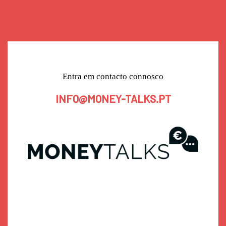
Entra em contacto connosco
INFO@MONEY-TALKS.PT
Sobre
Oradores
Bilhetes
Agenda
Contacto